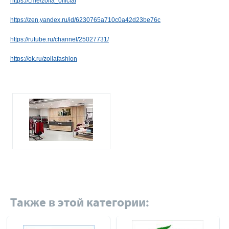
https://t.me/zolla_official
https://zen.yandex.ru/id/6230765a710c0a42d23be76c
https://rutube.ru/channel/25027731/
https://ok.ru/zollafashion
Также в этой категории: