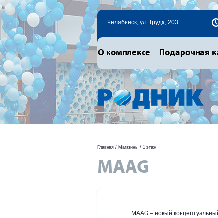
Челябинск, ул. Труда, 203
О комплексе
Подарочная к
Главная
/
Магазины
/
1 этаж
MAAG
MAAG – новый концептуальный