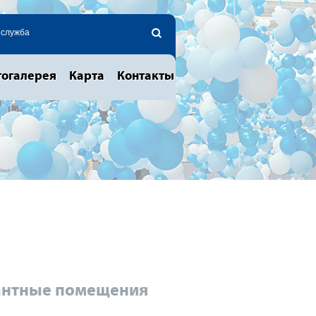
 служба
огалерея
Карта
Контакты
антные помещения